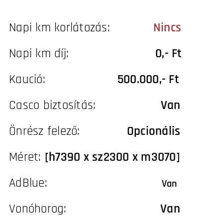
Napi km korlátozás:
Nincs
Napi km díj:
0,- Ft
Kaució:
500.000,- Ft
Casco biztosítás:
Van
Önrész felező:
Opcionális
Méret:
[h7390 x sz2300 x m3070]
AdBlue:
Van
Vonóhorog:
Van