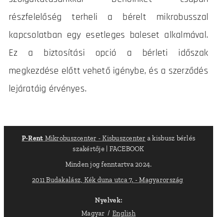
részfelelőség terheli a bérelt mikrobusszal
kapcsolatban egy esetleges baleset alkalmával.
Ez a biztosítási opció a bérleti időszak
megkezdése előtt vehető igénybe, és a szerződés
lejáratáig érvényes.
P-Rent
Mikrobuszcenter - Kisbuszcenter
a kisbusz bérlés
szakértője | FACEBOOK
Minden jog fenntartva 2024.
2011 Budakalász, Kék duna utca 7. - Magyarország
Nyelvek
Magyar
English