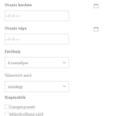
Utazás kezdete
Utazás vége
Férőhely
Választott autó
Kiegészítők
Camping szett
Mikrohullámú sütő