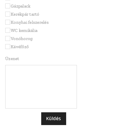
Gázpalack
Kerékpár tartó
Konyhai felszerelés
WC kemikália
Vonóhorog
Kávéfőző
Üzenet
Küldés