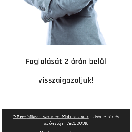
Foglalását 2 órán belül
visszaigazoljuk!
P-Rent
Mikrobuszcenter - Kisbuszcenter
a kisbusz bérlés
szakértője | FACEBOOK