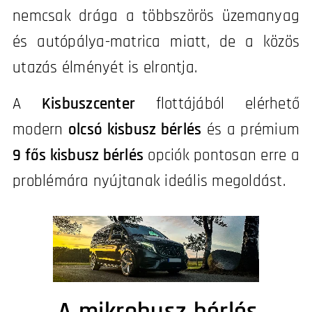
nemcsak drága a többszörös üzemanyag
és autópálya-matrica miatt, de a közös
utazás élményét is elrontja.
A
Kisbuszcenter
flottájából elérhető
modern
olcsó kisbusz bérlés
és a prémium
9 fős kisbusz bérlés
opciók pontosan erre a
problémára nyújtanak ideális megoldást.
A mikrobusz bérlés