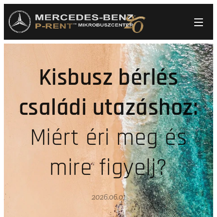
Kisbusz bérlés
családi utazáshoz:
Miért éri meg és
mire figyelj?
2026.06.01