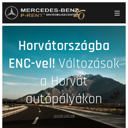
Horvátországba
ENC-vel!
Változások
a Horvát
autópályákon
2026.06.08