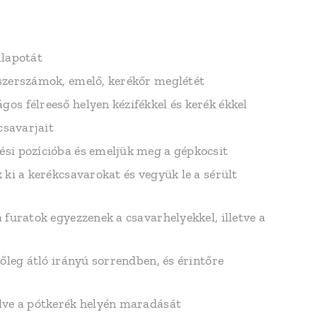
llapotát
 szerszámok, emelő, kerékőr meglétét
os félreeső helyen kézifékkel és kerék ékkel
csavarjait
ési pozícióba és emeljük meg a gépkocsit
 ki a kerékcsavarokat és vegyük le a sérült
 furatok egyezzenek a csavarhelyekkel, illetve a
tőleg átló irányú sorrendben, és érintőre
elve a pótkerék helyén maradását