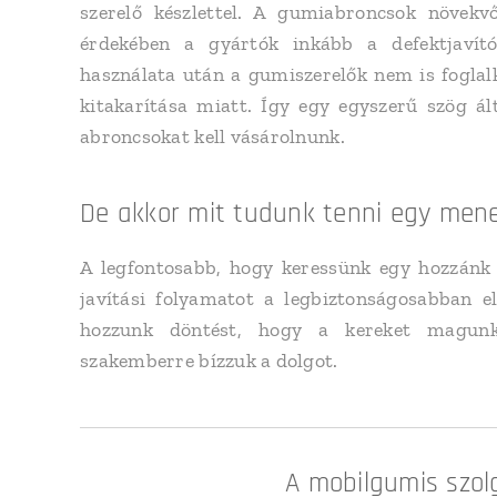
szerelő készlettel. A gumiabroncsok növekv
érdekében a gyártók inkább a defektjavító 
használata után a gumiszerelők nem is foglalk
kitakarítása miatt. Így egy egyszerű szög ált
abroncsokat kell vásárolnunk.
De akkor mit tudunk tenni egy mene
A legfontosabb, hogy keressünk egy hozzánk k
javítási folyamatot a legbiztonságosabban e
hozzunk döntést, hogy a kereket magunk
szakemberre bízzuk a dolgot.
A mobilgumis szol