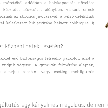
ő méretéből adódóan a helykapacitás növelése
készletet részesítik előnyben, viszont ennek
oznak az abroncs javításával, a belső defekthab
al keletkezett luk javítása helyett többnyire új
t közbeni defekt esetén?
özel eső biztonságos félreálló parkolót, ahol a
l tudjuk végezni. A gumikár felmérése alapján,
 akarjuk cserélni vagy esetleg mobilgumis
gáltatás egy kényelmes megoldás, de nem 