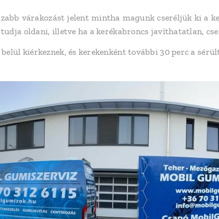
zabb várakozást jelent mintha magunk cseréljük ki a ke
udja oldani, illetve ha a kerékabroncs javíthatatlan, cse
belül kiérkeznek, és kerekenként további 30 perc a sérült