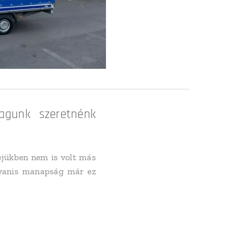
gunk szeretnénk
ejükben nem is volt más
ugyanis manapság már ez