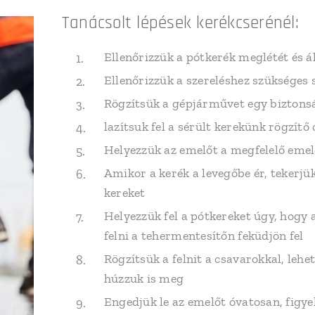
Tanácsolt lépések kerékcserénél:
Ellenőrizzük a pótkerék meglétét és á
Ellenőrizzük a szereléshez szükséges
Rögzítsük a gépjárművet egy biztonság
lazítsuk fel a sérült kerekünk rögzítő 
Helyezzük az emelőt a megfelelő emel
Amikor a kerék a levegőbe ér, tekerjük
kereket
Helyezzük fel a pótkereket úgy, hogy a
felni a tehermentesítőn feküdjön fel
Rögzítsük a felnit a csavarokkal, lehe
húzzuk is meg
Engedjük le az emelőt óvatosan, figy