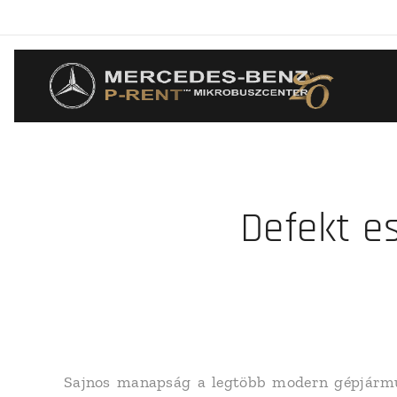
Defekt e
Sajnos manapság a legtöbb modern gépjármű 