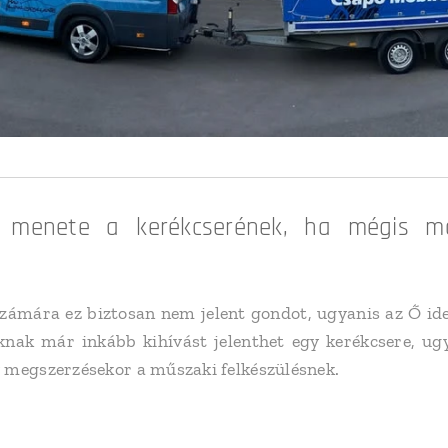
 menete a kerékcserének, ha mégis ma
számára ez biztosan nem jelent gondot, ugyanis az Ő id
knak már inkább kihívást jelenthet egy kerékcsere, 
 megszerzésekor a műszaki felkészülésnek.