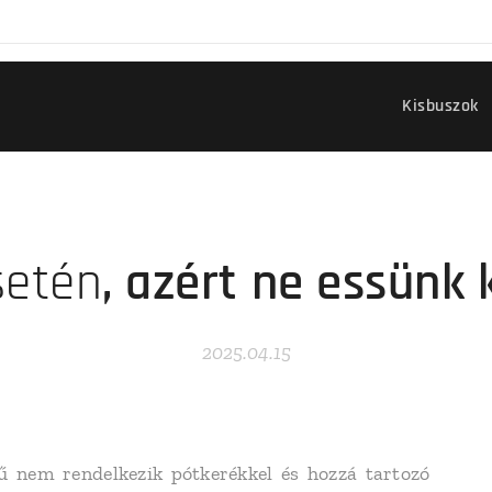
Kisbuszok
setén
, azért ne essünk
2025.04.15
nem rendelkezik pótkerékkel és hozzá tartozó