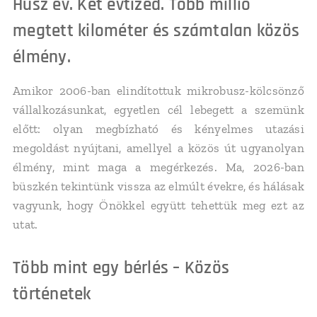
Húsz év. Két évtized. Több millió
megtett kilométer és számtalan közös
élmény.
Amikor 2006-ban elindítottuk mikrobusz-kölcsönző
vállalkozásunkat, egyetlen cél lebegett a szemünk
előtt: olyan megbízható és kényelmes utazási
megoldást nyújtani, amellyel a közös út ugyanolyan
élmény, mint maga a megérkezés. Ma, 2026-ban
büszkén tekintünk vissza az elmúlt évekre, és hálásak
vagyunk, hogy Önökkel együtt tehettük meg ezt az
utat.
Több mint egy bérlés – Közös
történetek