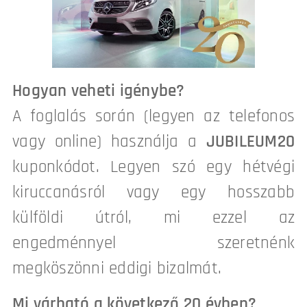
Hogyan veheti igénybe?
A foglalás során (legyen az telefonos
vagy online) használja a
JUBILEUM20
kuponkódot. Legyen szó egy hétvégi
kiruccanásról vagy egy hosszabb
külföldi útról, mi ezzel az
engedménnyel szeretnénk
megköszönni eddigi bizalmát.
Mi várható a következő 20 évben?