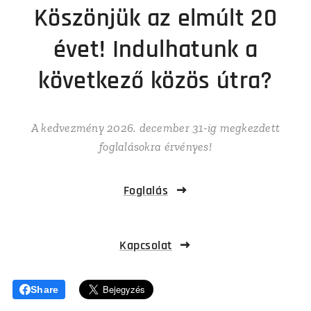
Köszönjük az elmúlt 20
évet! Indulhatunk a
következő közös útra?
A kedvezmény 2026. december 31-ig megkezdett
foglalásokra érvényes!
Foglalás
Kapcsolat
Share