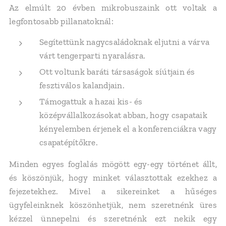
Az elmúlt 20 évben mikrobuszaink ott voltak a
legfontosabb pillanatoknál:
Segítettünk nagycsaládoknak eljutni a várva
várt tengerparti nyaralásra.
Ott voltunk baráti társaságok síútjain és
fesztiválos kalandjain.
Támogattuk a hazai kis- és
középvállalkozásokat abban, hogy csapataik
kényelemben érjenek el a konferenciákra vagy
csapatépítőkre.
Minden egyes foglalás mögött egy-egy történet állt,
és köszönjük, hogy minket választottak ezekhez a
fejezetekhez. Mivel a sikereinket a hűséges
ügyfeleinknek köszönhetjük, nem szeretnénk üres
kézzel ünnepelni és szeretnénk ezt nekik egy