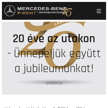
20 éve az utakon
-
Ünnepeljük együtt
a jubileumunkat!
2026.01.14